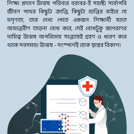
শিক্ষা প্রদানে উন্মেষ পরিবার বরাবর-ই সচেষ্ট। সর্বোপরি
জীবন পথের কিছুটা ক্রান্তি, কিছুটা শ্রান্তির বাইরে যে
মসৃণতা, তার দেখা পেতে একজন শিক্ষার্থী যাতে
অভ্যন্তরীণ তাড়না বোধ করে, সেই বোধটুকু জাগরণের
দায়িত্ব উন্মেষ অপরিমেয় সন্তোষেই গ্রহণ ও ধারণ করে
থাকে সবসময়। উন্মেষ - সংস্পর্শেই হোক স্বপ্নের বিকাশ।