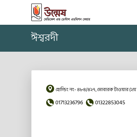
ঈশ্বরদী
হোল্ডিং নং- ৪৮৪/৪২৭, মোবারক টাওয়ার (২য়
01713236796
01322853045