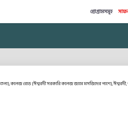
প্রোগ্রামসমূহ
সাফল
 তলা), কলেজ রোড (ঈশ্বরদী সরকারি কলেজ জামে মসজিদের পাশে), ঈশ্বরদী, 