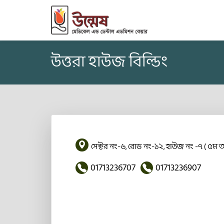
উত্তরা হাউজ বিল্ডিং
সেক্টর নং-৬, রোড নং-১২, হাউজ নং -৭ ( ৫ম তলা
01713236707
01713236907