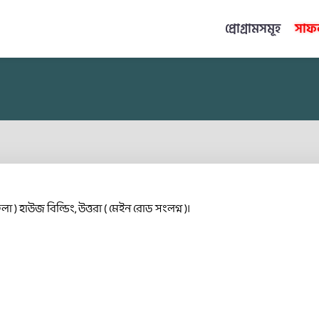
প্রোগ্রামসমূহ
সাফল
 ) হাউজ বিল্ডিং, উত্তরা ( মেইন রোড সংলগ্ন )।