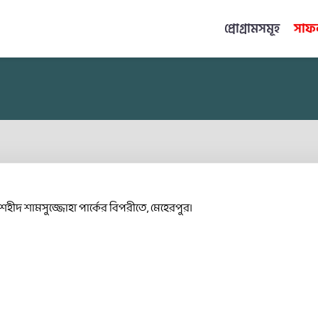
প্রোগ্রামসমূহ
সাফল
শহীদ শামসুজ্জোহা পার্কের বিপরীতে, মেহেরপুর।