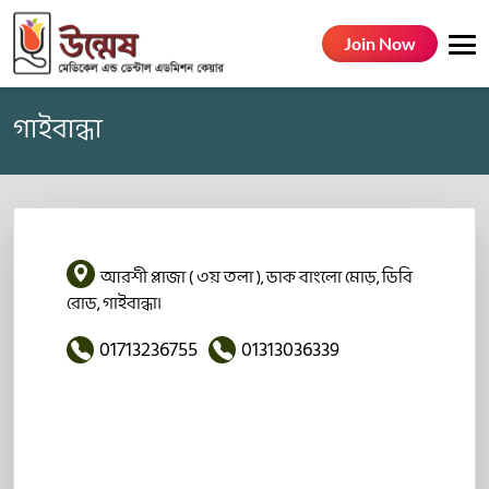
Join Now
গাইবান্ধা
আরশী প্লাজা ( ৩য় তলা ), ডাক বাংলো মোড়, ডিবি
রোড, গাইবান্ধা।
01713236755
01313036339