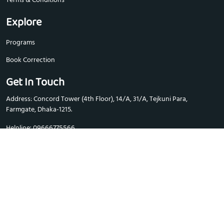
Explore
Programs
Book Correction
Get In Touch
Address: Concord Tower (4th Floor), 14/A, 31/A, Tejkuni Para,
Farmgate, Dhaka-1215.
Helpline: 09666775566
Email:
info@udvash-unmesh.com
Copyright © Unmesh Medical & Dental Admission Care. All rights
reserved. 2026